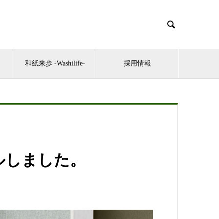

和紙来歩 -Washilife-
採用情報
ルしました。