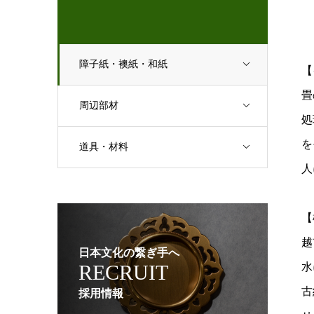
障子紙・襖紙・和紙
【
畳
周辺部材
処
を
道具・材料
人
【
越
日本文化の繋ぎ手へ
RECRUIT
水
古
採用情報