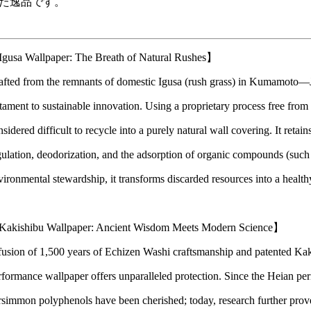
た逸品です。
gusa Wallpaper: The Breath of Natural Rushes】
afted from the remnants of domestic Igusa (rush grass) in Kumamoto—J
stament to sustainable innovation. Using a proprietary process free from 
sidered difficult to recycle into a purely natural wall covering. It retai
gulation, deodorization, and the adsorption of organic compounds (such
vironmental stewardship, it transforms discarded resources into a healthy,
akishibu Wallpaper: Ancient Wisdom Meets Modern Science】
fusion of 1,500 years of Echizen Washi craftsmanship and patented Kak
rformance wallpaper offers unparalleled protection. Since the Heian perio
rsimmon polyphenols have been cherished; today, research further proves 