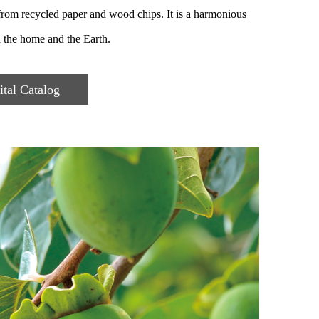
 from recycled paper and wood chips. It is a harmonious
h the home and the Earth.
l Catalog