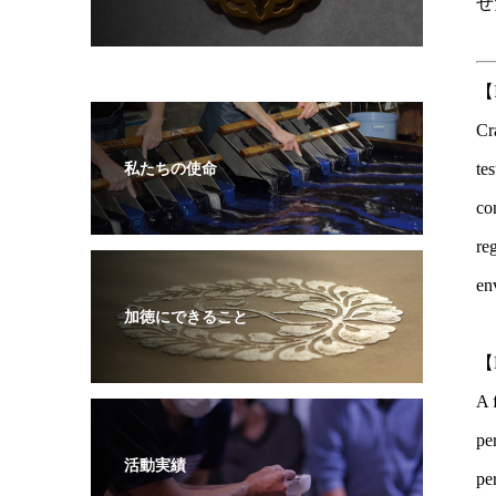
せ
【I
Cr
te
私たちの使命
con
re
en
加徳にできること
【K
A 
pe
活動実績
pe